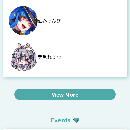
酒呑けんぴ
弐兎れぇな
View More
Events