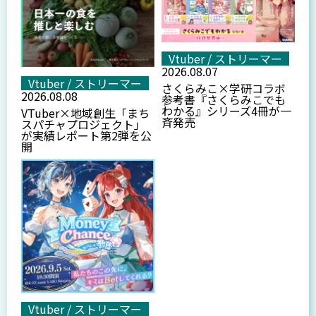
Vtuber / ストリーマー
2026.08.07
Vtuber / ストリーマー
さくらみこ×学研コラボ
2026.08.08
参考書『さくらみこでも
わかる』シリーズ4冊が一
VTuber×地域創生「まち
斉発売
スパチャプロジェクト」
が実績レポート第2弾を公
開
Vtuber / ストリーマー