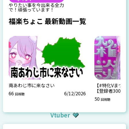
やりたい事を今出来る全力
で！頑張っています！
福楽ちょこ 最新動画一覧
南あわじ市に来なさい
【#特化Vまつり
【登録者300人
66
6/12/2026
回視聴
50
回視聴
Vtuber