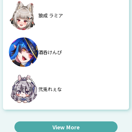
狼成 ラミア
酒呑けんぴ
弐兎れぇな
View More