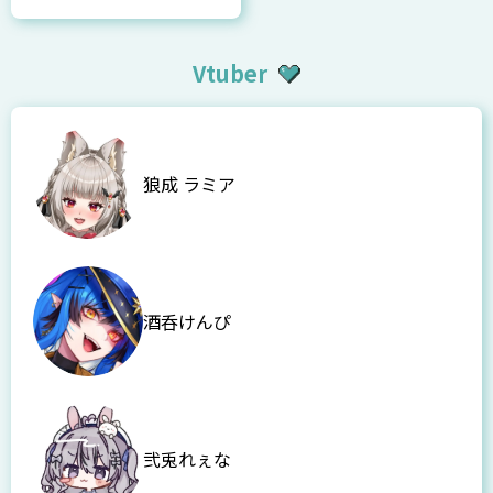
Vtuber
狼成 ラミア
酒呑けんぴ
弐兎れぇな