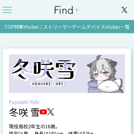
TOP
特集
Vtuber / ストリーマー
ゲーム
デバイス
vtuber一覧
Fuyusaki Yuki
冬咲 雪
現役高校2年生の16歳。
性別は男 、身長は181cm、体重は52kg 。