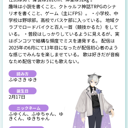
趣味は小説を書くこと、クトゥルフ神話TRPGのシナ
リオを書くこと、ゲーム（主にFPS）。 ・小学校、中
学校は野球部。高校でバスケ部に入っている。 地域ク
ラブでロードバイクと百人一首（競技かるた）をして
いる。 ・普段はしっかりしているように見えるが、実
はポンコツで結構な頻度でミスを連発する。 配信は
2025年の6月にて13年目になったが配信初心者のよう
な感じでみんなを楽しませている。 歌は好きだが音痴
なため配信で歌おうにも歌えない。
読み方
ふゆさき ゆき
誕生日
2月17日
ニックネーム
ふゆくん、ふゆちゃん、ゆ
きくん、ゆきちゃん