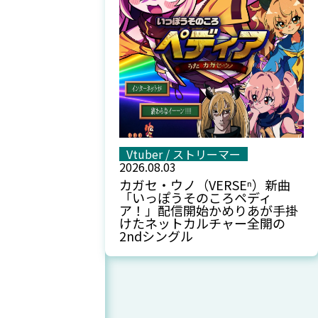
Vtuber / ストリーマー
2026.08.03
カガセ・ウノ（VERSEⁿ）新曲
「いっぽうそのころペディ
ア！」配信開始――かめりあが手掛
けたネットカルチャー全開の
2ndシングル