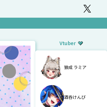
覧
Vtuber
狼成 ラミア
酒呑けんぴ