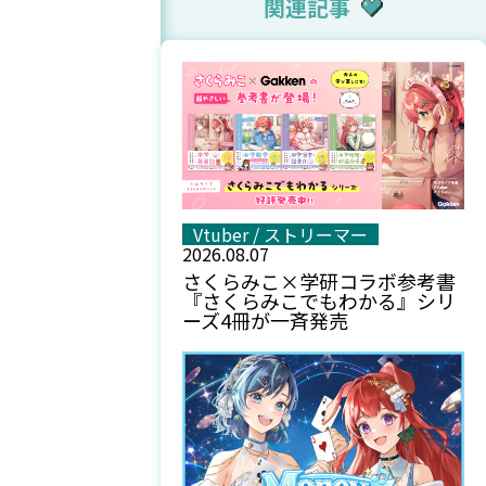
関連記事
Vtuber / ストリーマー
2026.08.07
さくらみこ×学研コラボ参考書
『さくらみこでもわかる』シリ
ーズ4冊が一斉発売