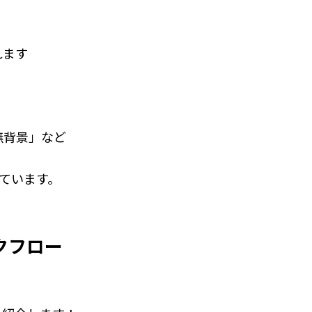
れます
無背景」など
しています。
クフロー