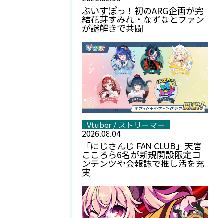
ぶいすぽっ！初のARG企画が完
結――花芽すみれ・なずなとファン
が謎解きで共闘
Vtuber / ストリーマー
2026.08.04
「にじさんじ FAN CLUB」天宮
こころら6名が新規開設――限定コ
ンテンツや会報誌で推し活を充
実