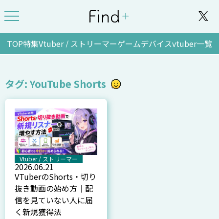
TOP
特集
Vtuber / ストリーマー
ゲーム
デバイス
vtuber一覧
タグ: YouTube Shorts
Vtuber / ストリーマー
2026.06.21
VTuberのShorts・切り
抜き動画の始め方｜配
信を見ていない人に届
く新規獲得法