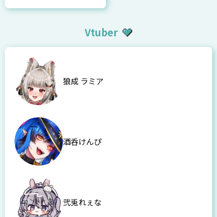
Vtuber
狼成 ラミア
酒呑けんぴ
弐兎れぇな