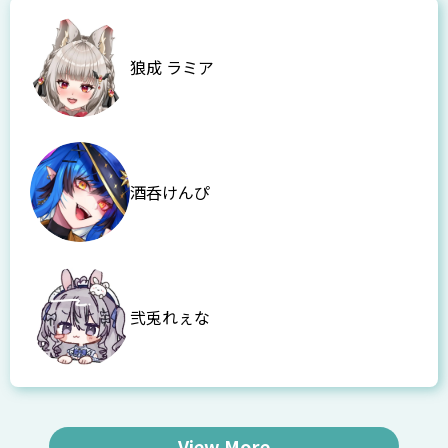
狼成 ラミア
酒呑けんぴ
弐兎れぇな
View More