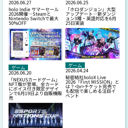
2026.06.27
2026.06.25
holo Indie サマーセール
「ホロダンジョン」大型
2026開催—Steamと
アップデート—新ダンジ
Nintendo Switchで最大
ョン3種・英語対応を6月
50%OFF
25日実装
ゲーム
ゲーム
2026.04.24
2026.06.20
秘密結社holoX Live
「NEXUSカードゲーム」
2026「First MISSION」と
NFT版が登場、全カード
は？<br>チケット完売で
にボイス付き限定デザイ
も配信で楽しめる注目イ
ンで6月19日より自販機販
ベント
売