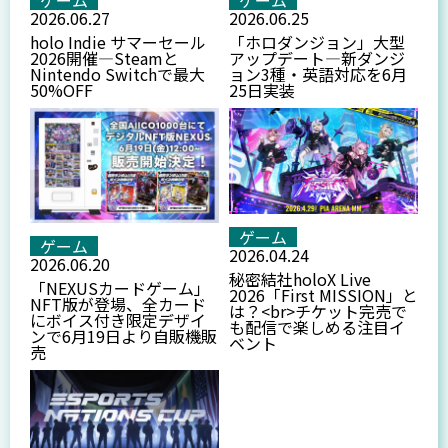
ゲーム
ゲーム
2026.06.27
2026.06.25
holo Indie サマーセール
「ホロダンジョン」大型
2026開催—Steamと
アップデート—新ダンジ
Nintendo Switchで最大
ョン3種・英語対応を6月
50%OFF
25日実装
ゲーム
ゲーム
2026.04.24
2026.06.20
秘密結社holoX Live
「NEXUSカードゲーム」
2026「First MISSION」と
NFT版が登場、全カード
は？<br>チケット完売で
にボイス付き限定デザイ
も配信で楽しめる注目イ
ンで6月19日より自販機販
ベント
売