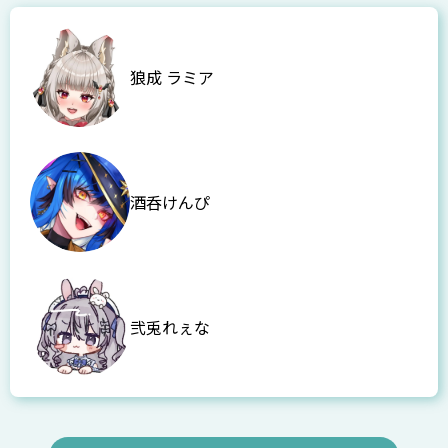
狼成 ラミア
酒呑けんぴ
弐兎れぇな