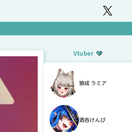
覧
Vtuber
狼成 ラミア
酒呑けんぴ