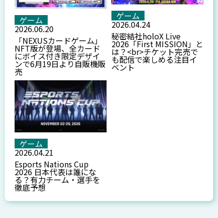
ゲーム
ゲーム
2026.04.24
2026.06.20
秘密結社holoX Live
「NEXUSカードゲーム」
2026「First MISSION」と
NFT版が登場、全カード
は？<br>チケット完売で
にボイス付き限定デザイ
も配信で楽しめる注目イ
ンで6月19日より自販機販
ベント
売
ゲーム
2026.04.21
Esports Nations Cup
2026 日本代表は誰にな
る？有力チーム・選手を
徹底予想