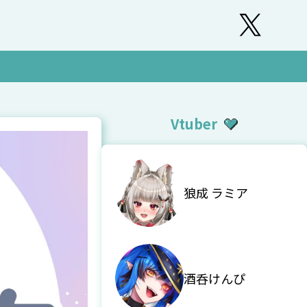
覧
Vtuber
狼成 ラミア
酒呑けんぴ