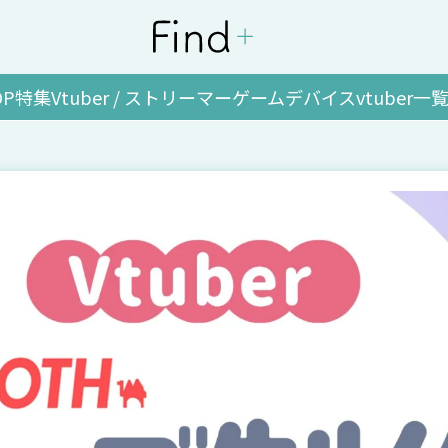
OP
特集
Vtuber / ストリーマー
ゲーム
デバイス
vtuber一