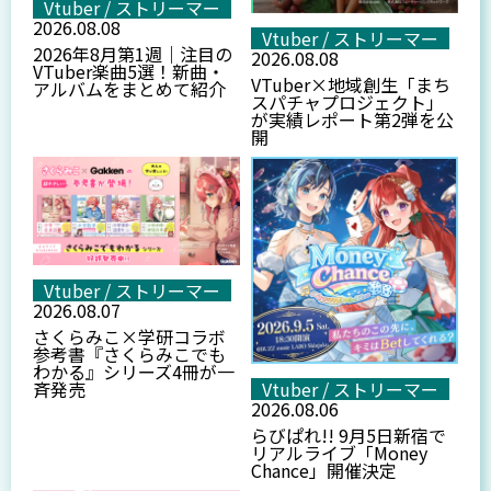
Vtuber / ストリーマー
2026.08.08
Vtuber / ストリーマー
2026年8月第1週｜注目の
2026.08.08
VTuber楽曲5選！新曲・
VTuber×地域創生「まち
アルバムをまとめて紹介
スパチャプロジェクト」
が実績レポート第2弾を公
開
Vtuber / ストリーマー
2026.08.07
さくらみこ×学研コラボ
参考書『さくらみこでも
わかる』シリーズ4冊が一
斉発売
Vtuber / ストリーマー
2026.08.06
らびぱれ!! 9月5日新宿で
リアルライブ「Money
Chance」開催決定