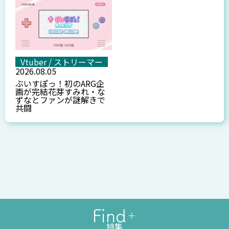
Vtuber / ストリーマー
2026.08.05
ぶいすぽっ！初のARG企
画が完結――花芽すみれ・な
ずなとファンが謎解きで
共闘
特集