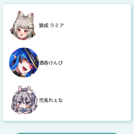
狼成 ラミア
酒呑けんぴ
弐兎れぇな