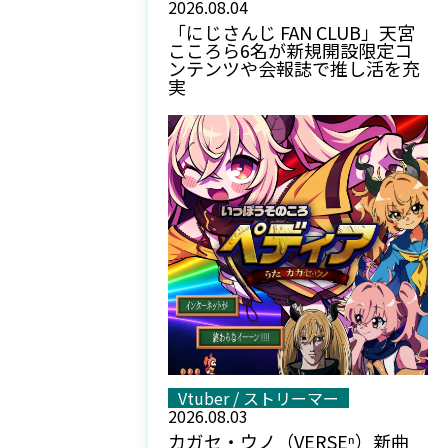
2026.08.04
「にじさんじ FAN CLUB」天宮
こころら6名が新規開設――限定コ
ンテンツや会報誌で推し活を充
実
Vtuber / ストリーマー
2026.08.03
カガセ・ウノ（VERSEⁿ）新曲