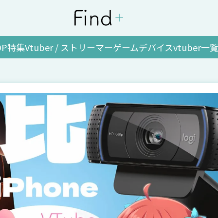
OP
特集
Vtuber / ストリーマー
ゲーム
デバイス
vtuber一