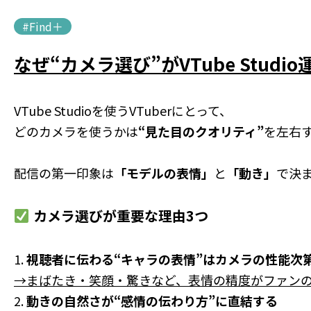
#Find＋
なぜ“カメラ選び”がVTube Stud
VTube Studioを使うVTuberにとって、
どのカメラを使うかは
“見た目のクオリティ”
を左右
配信の第一印象は
「モデルの表情」
と
「動き」
で決
カメラ選びが重要な理由3つ
1.
視聴者に伝わる“キャラの表情”はカメラの性能次
→まばたき・笑顔・驚きなど、表情の精度がファン
2.
動きの自然さが“感情の伝わり方”に直結する