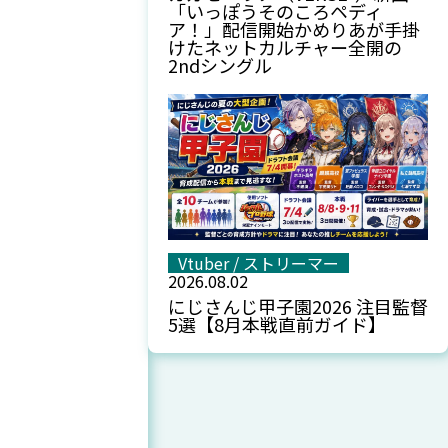
「いっぽうそのころペディ
ア！」配信開始――かめりあが手掛
けたネットカルチャー全開の
2ndシングル
Vtuber / ストリーマー
2026.08.02
にじさんじ甲子園2026 注目監督
5選【8月本戦直前ガイド】