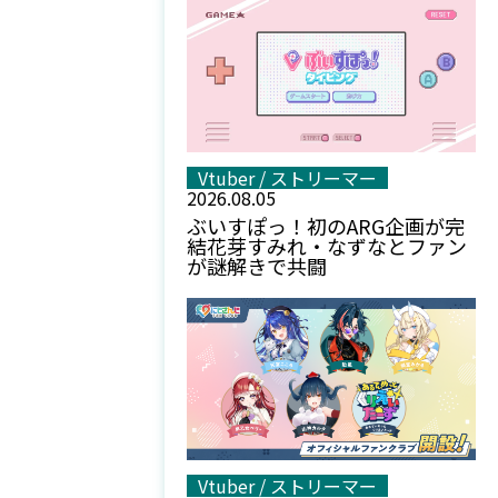
Vtuber / ストリーマー
2026.08.05
ぶいすぽっ！初のARG企画が完
結――花芽すみれ・なずなとファン
が謎解きで共闘
Vtuber / ストリーマー