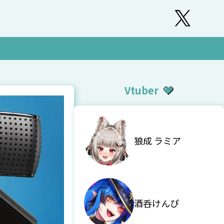
覧
Vtuber
狼成 ラミア
酒呑けんぴ