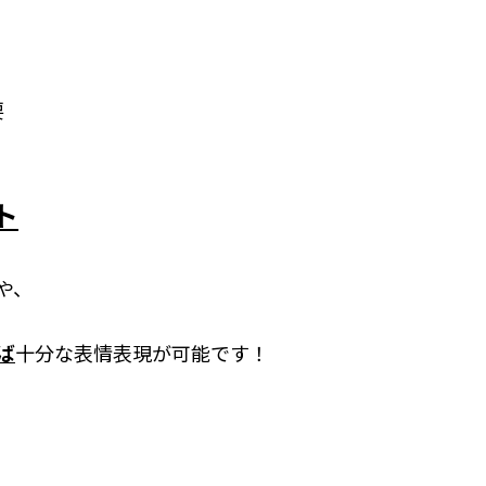
要
ト
や、
ば
十分な表情表現が可能です！