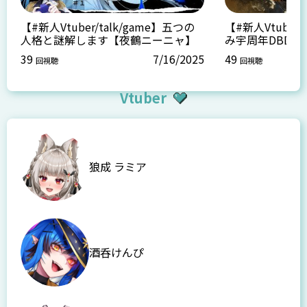
【#新人Vtuber/talk/game】五つの
【#新人Vtuber/
人格と謎解します【夜鶴ニーニャ】
み宇周年DBD【
39
7/16/2025
49
回視聴
回視聴
Vtuber
狼成 ラミア
酒呑けんぴ