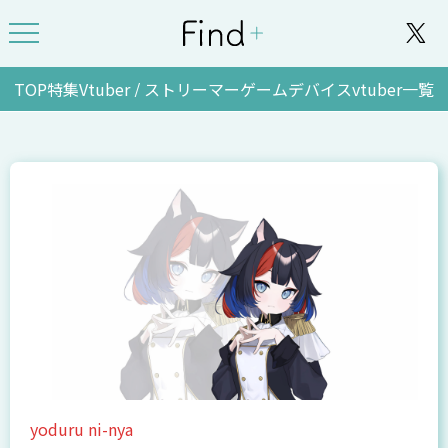
TOP
特集
Vtuber / ストリーマー
ゲーム
デバイス
vtuber一覧
yoduru ni-nya