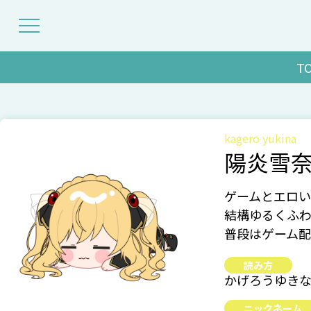
T
kagero yukina
陽炎雪
ゲームとエロい
結構ゆるくふ
普段はゲーム配
読み方
かげろうゆき
ニックネーム