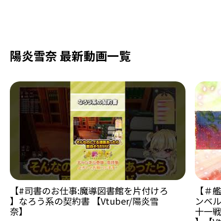
陽炎雪奈 最新動画一覧
【#司書のお仕事:魔導図書館を片付けろ
【＃艦
】なろう系の契約書 【Vtuber/陽炎雪
ンベル
奈】
十一戦