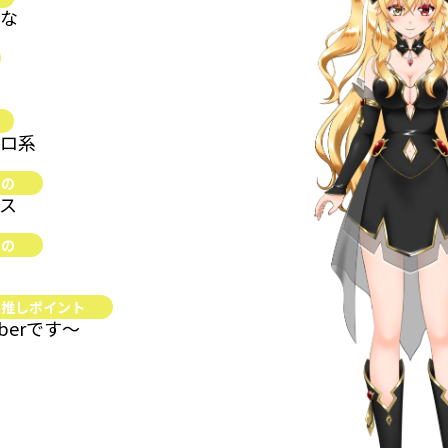
きな
エロ系
もの
ス
もの
・推しポイント
berです～