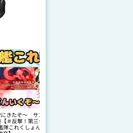
2にきたぞ～ サンベルナ
【#司書のお仕事:魔導
峡【＃反撃！第三十一戦隊
】圧倒的な化学 【Vtub
艦隊これくしょん 】
1,474
回視聴