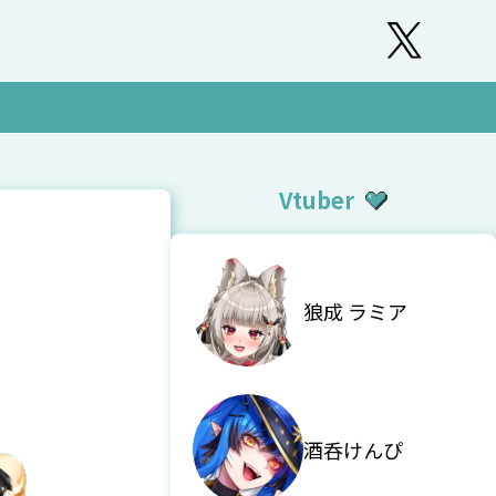
覧
Vtuber
狼成 ラミア
酒呑けんぴ