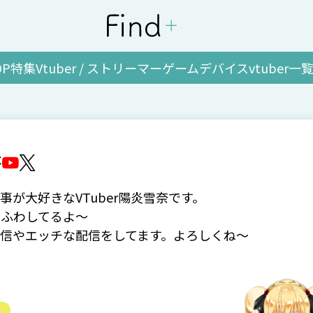
OP
特集
Vtuber / ストリーマー
ゲーム
デバイス
vtuber一
奈
事が大好きなVTuber陽炎雪奈です。
わふわしてるよ～
信やエッチな配信をしてます。よろしくね～
な