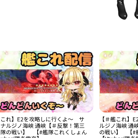
これ】E2を攻略しに行くよ～ サ
【＃艦これ】E
ナルジノ海峡 通峡【＃反撃！第三
ルジノ海峡 通
隊の戦い】 【#艦隊これくしょん
の戦い】 【#