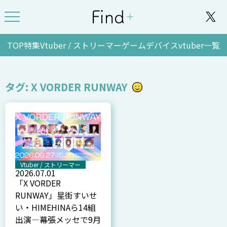
TOP
特集
Vtuber / ストリーマー
ゲーム
デバイス
vtuber一覧
タグ: X VORDER RUNWAY
Vtuber / ストリーマー
2026.07.01
「X VORDER
RUNWAY」星街すいせ
い・HIMEHINAら14組
出演—幕張メッセで9月