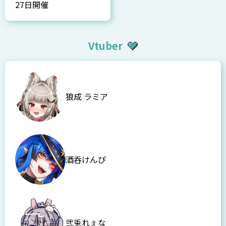
27日開催
Vtuber
狼成 ラミア
酒呑けんぴ
弐兎れぇな