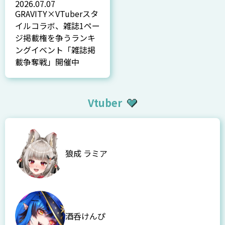
2026.07.07
GRAVITY×VTuberスタ
イルコラボ、雑誌1ペー
ジ掲載権を争うランキ
ングイベント「雑誌掲
載争奪戦」開催中
Vtuber
狼成 ラミア
酒呑けんぴ