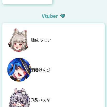
Vtuber
狼成 ラミア
酒呑けんぴ
弐兎れぇな