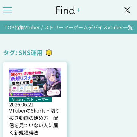
TOP
特集
Vtuber / ストリーマー
ゲーム
デバイス
vtuber一覧
タグ: SNS運用
Vtuber / ストリーマー
2026.06.21
VTuberのShorts・切り
抜き動画の始め方｜配
信を見ていない人に届
く新規獲得法