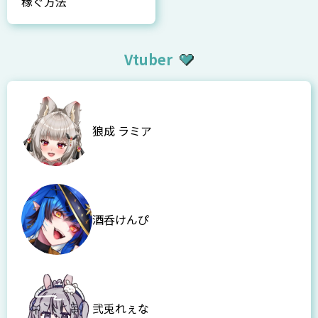
稼ぐ方法
Vtuber
狼成 ラミア
酒呑けんぴ
弐兎れぇな