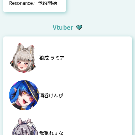
Resonance』予約開始
Vtuber
狼成 ラミア
酒呑けんぴ
弐兎れぇな