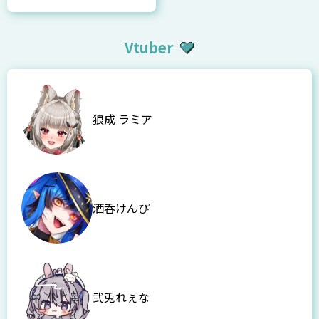
Vtuber
狼成 ラミア
酒呑けんぴ
弐兎れぇな