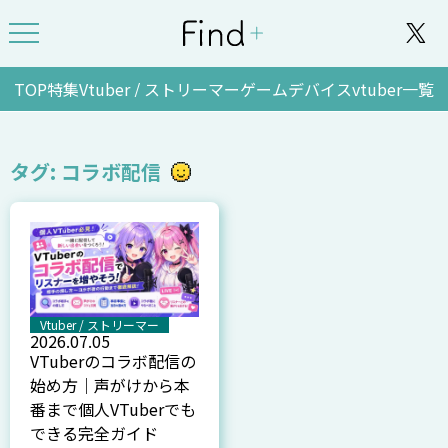
TOP
特集
Vtuber / ストリーマー
ゲーム
デバイス
vtuber一覧
タグ: コラボ配信
Vtuber / ストリーマー
2026.07.05
VTuberのコラボ配信の
始め方｜声がけから本
番まで個人VTuberでも
できる完全ガイド