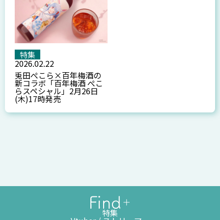
特集
2026.02.22
兎田ぺこら×百年梅酒の
新コラボ「百年梅酒 ぺこ
らスペシャル」2月26日
(木)17時発売
特集