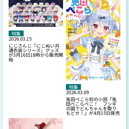
特集
2026.03.15
にじさんじ「にじぬい共
通衣装シリーズ」グッズ
が3月16日18時から販売開
始
特集
2026.03.09
兎田ぺこら初の小説『兎
田ぺこらぺこ！ フシギ
の国でどんちゃんを取り
もどせ！』が4月15日発売