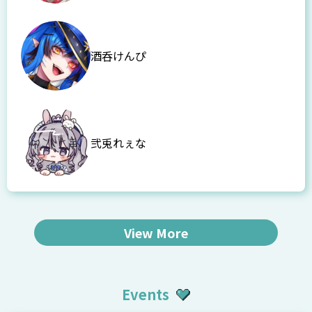
酒呑けんぴ
弐兎れぇな
View More
Events